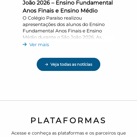
João 2026 – Ensino Fundamental
Anos Finais e Ensino Médio
O Colégio Paraíso realizou
apresentações dos alunos do Ensino
Fundamental Anos Finais e Ensino
Médio durante o São João 2026. As
turmas do 6º ano à 2ª série, da Sede e
Ver mais
da Unidade Conceito, participaram de
uma noite marcada por música, dança
e valorização
Veja todas as notícias
PLATAFORMAS
Acesse e conheça as plataformas e os parceiros que