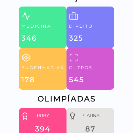
MEDICINA
DIREITO
346
325
ENGENHARIAS
OUTROS
178
545
OLIMPÍADAS
RUBY
PLATINA
394
87