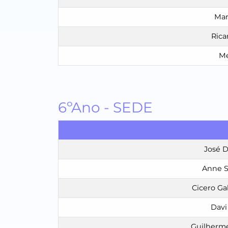
Mar
Rica
Me
6ºAno - SEDE
José D
Anne S
Cicero Ga
Davi
Guilherme