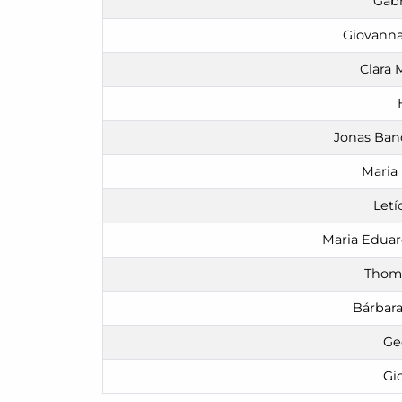
Gabr
Giovanna
Clara 
Jonas Band
Maria 
Letí
Maria Eduar
Thoma
Bárbara
Ge
Gi