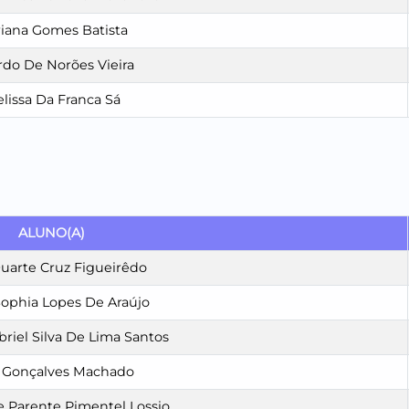
iana Gomes Batista
rdo De Norões Vieira
lissa Da Franca Sá
ALUNO(A)
uarte Cruz Figueirêdo
ophia Lopes De Araújo
briel Silva De Lima Santos
 Gonçalves Machado
 Parente Pimentel Lossio