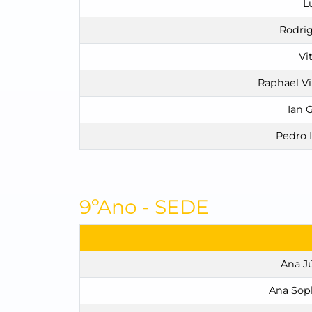
L
Rodri
Vi
Raphael Vi
Ian 
Pedro 
9ºAno - SEDE
Ana Jú
Ana Soph