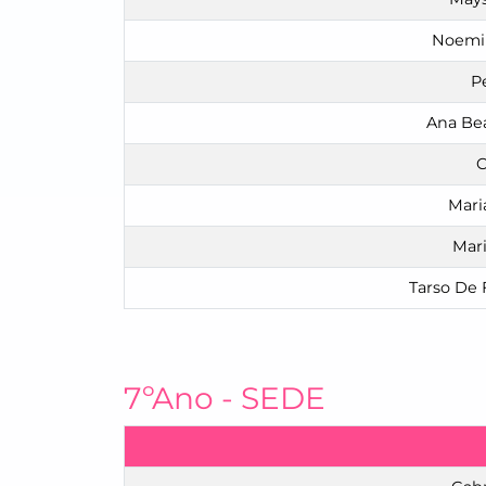
Noemi 
P
Ana Bea
C
Mari
Mari
Tarso De 
7ºAno - SEDE