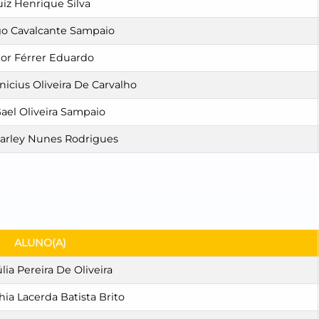
uiz Henrique Silva
go Cavalcante Sampaio
tor Férrer Eduardo
nicius Oliveira De Carvalho
Gael Oliveira Sampaio
Iarley Nunes Rodrigues
ALUNO(A)
lia Pereira De Oliveira
ia Lacerda Batista Brito