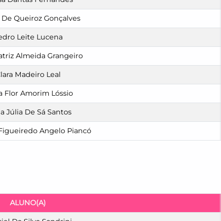
De Queiroz Gonçalves
edro Leite Lucena
triz Almeida Grangeiro
lara Madeiro Leal
a Flor Amorim Lóssio
a Júlia De Sá Santos
Figueiredo Angelo Piancó
ALUNO(A)