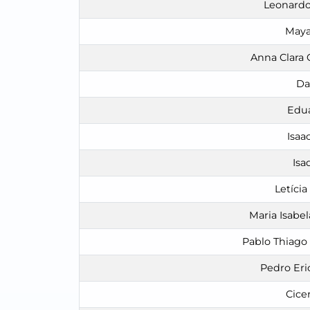
Leonardo
Maya
Anna Clara 
Da
Edu
Isaa
Isa
Letíci
Maria Isabel
Pablo Thiago
Pedro Er
Cicer