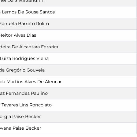
iel Da Silva Sandrini
 Lemos De Sousa Santos
Manuela Barreto Rolim
Heitor Alves Dias
eira De Alcantara Ferreira
Luiza Rodrigues Vieira
cia Gregório Gouveia
da Martins Alves De Alencar
z Fernandes Paulino
 Tavares Lins Roncolato
orgia Paise Becker
ovana Paise Becker