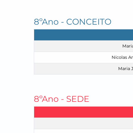
8ºAno - CONCEITO
Mari
Nícolas A
Maria J
8ºAno - SEDE