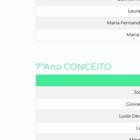
Laura
Maria Fernand
Maria
7ºAno CONCEITO
Jo
Giova
Luiza De
L
Mays