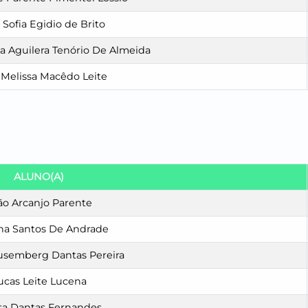
 Sofia Egidio de Brito
a Aguilera Tenório De Almeida
 Melissa Macêdo Leite
ALUNO(A)
ão Arcanjo Parente
na Santos De Andrade
usemberg Dantas Pereira
ucas Leite Lucena
a Dantas Fernandes